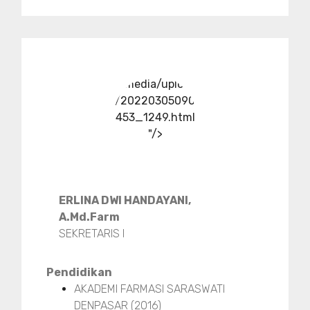
../media/upload
/20220305090
453_1249.html
"/>
ERLINA DWI HANDAYANI,
A.Md.Farm
SEKRETARIS I
Pendidikan
AKADEMI FARMASI SARASWATI
DENPASAR (2016)