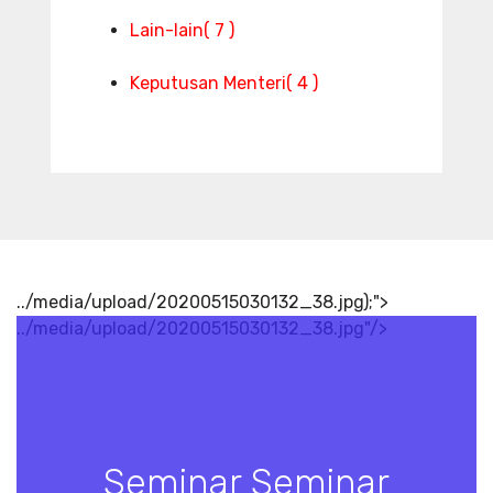
Lain-lain
( 7 )
Keputusan Menteri
( 4 )
../media/upload/20200515030132_38.jpg);">
../media/upload/20200515030132_38.jpg"/>
Seminar Seminar