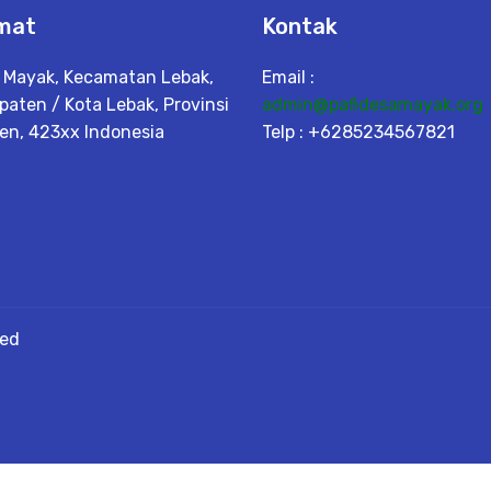
mat
Kontak
 Mayak, Kecamatan Lebak,
Email :
paten / Kota Lebak, Provinsi
admin@pafidesamayak.org
en, 423xx Indonesia
Telp : +6285234567821
ved