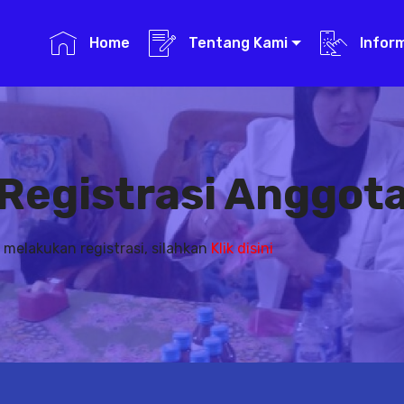
Home
Tentang Kami
Infor
Registrasi Anggot
 melakukan registrasi, silahkan
Klik disini